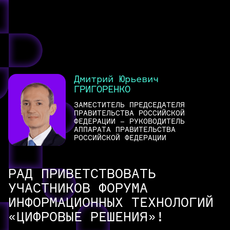
ПО, DPI, решения по борьбе с
кибермошенничеством
Российский софт, общесистемное и прикладное
программное обеспечение
Маркетплейсы, агрегаторы и классифайды,
онлайн-банки, Госуслуги
Дмитрий Юрьевич
Центры обучения цифровым компетенциям,
ГРИГОРЕНКО
карьерные платформы, образовательные сервисы,
социальные сети, онлайн-кинотеатры, игровые
ЗАМЕСТИТЕЛЬ ПРЕДСЕДАТЕЛЯ
платформы и видеоагрегаторы
ПРАВИТЕЛЬСТВА РОССИЙСКОЙ
ФЕДЕРАЦИИ – РУКОВОДИТЕЛЬ
АППАРАТА ПРАВИТЕЛЬСТВА
РОССИЙСКОЙ ФЕДЕРАЦИИ
РАД ПРИВЕТСТВОВАТЬ
УЧАСТНИКОВ ФОРУМА
ИНФОРМАЦИОННЫХ ТЕХНОЛОГИЙ
«ЦИФРОВЫЕ РЕШЕНИЯ»!