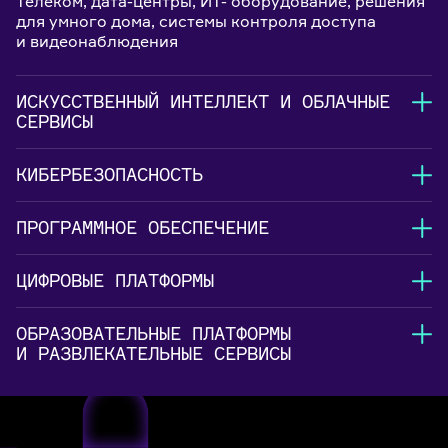
Телеком, дата-центры, ИТ- оборудование, решения
для умного дома, системы контроля доступа
и видеонаблюдения
ИСКУССТВЕННЫЙ ИНТЕЛЛЕКТ И ОБЛАЧНЫЕ
СЕРВИСЫ
КИБЕРБЕЗОПАСНОСТЬ
ПРОГРАММНОЕ ОБЕСПЕЧЕНИЕ
ЦИФРОВЫЕ ПЛАТФОРМЫ
ОБРАЗОВАТЕЛЬНЫЕ ПЛАТФОРМЫ
И РАЗВЛЕКАТЕЛЬНЫЕ СЕРВИСЫ
Технологии ИИ, облачные платформы и сервисы,
пользовательские приложения, корпоративные
системы управления, беспилотные автономные
Решения для кибербезопасности, антивирусное
системы