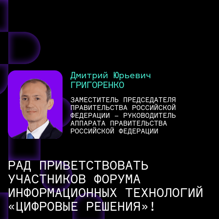
ПО, DPI, решения по борьбе с
кибермошенничеством
Российский софт, общесистемное и прикладное
программное обеспечение
Маркетплейсы, агрегаторы и классифайды,
онлайн-банки, Госуслуги
Дмитрий Юрьевич
Центры обучения цифровым компетенциям,
ГРИГОРЕНКО
карьерные платформы, образовательные сервисы,
социальные сети, онлайн-кинотеатры, игровые
ЗАМЕСТИТЕЛЬ ПРЕДСЕДАТЕЛЯ
платформы и видеоагрегаторы
ПРАВИТЕЛЬСТВА РОССИЙСКОЙ
ФЕДЕРАЦИИ – РУКОВОДИТЕЛЬ
АППАРАТА ПРАВИТЕЛЬСТВА
РОССИЙСКОЙ ФЕДЕРАЦИИ
РАД ПРИВЕТСТВОВАТЬ
УЧАСТНИКОВ ФОРУМА
ИНФОРМАЦИОННЫХ ТЕХНОЛОГИЙ
«ЦИФРОВЫЕ РЕШЕНИЯ»!