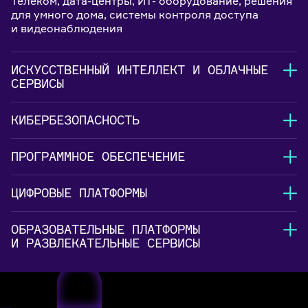
Телеком, дата-центры, ИТ- оборудование, решения
для умного дома, системы контроля доступа
и видеонаблюдения
ИСКУССТВЕННЫЙ ИНТЕЛЛЕКТ И ОБЛАЧНЫЕ
СЕРВИСЫ
КИБЕРБЕЗОПАСНОСТЬ
ПРОГРАММНОЕ ОБЕСПЕЧЕНИЕ
ЦИФРОВЫЕ ПЛАТФОРМЫ
ОБРАЗОВАТЕЛЬНЫЕ ПЛАТФОРМЫ
И РАЗВЛЕКАТЕЛЬНЫЕ СЕРВИСЫ
Технологии ИИ, облачные платформы и сервисы,
пользовательские приложения, корпоративные
системы управления, беспилотные автономные
Решения для кибербезопасности, антивирусное
системы